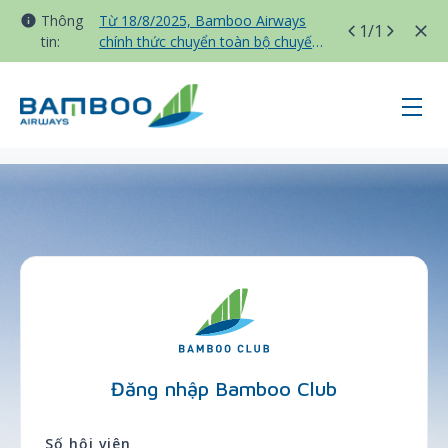
Thông
Từ 18/8/2025, Bamboo Airways
1
/1
tin:
chính thức chuyển toàn bộ chuyến
bay nội địa sang nhà ga T3 Tân
Sơn Nhất
page-login - BAV - China
Đăng nhập Bamboo Club
Số hội viên