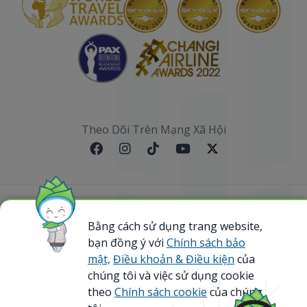
Theo Dõi Trên Mạng Xã Hội
Sơ đồ website
Bằng cách sử dụng trang website,
bạn đồng ý với
Chính sách bảo
@ 2023 Bamboo Airways Copyright. All Rights
Reserved.
mật,
Điều khoản & Điều kiện
của
Business Registration Code: 0107867370
chúng tôi và việc sử dụng cookie
theo
Chính sách cookie
của chúng