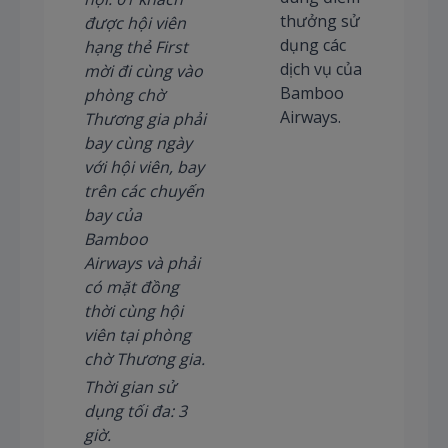
thưởng sử
được hội viên
dụng các
hạng thẻ First
dịch vụ của
mời đi cùng vào
Bamboo
phòng chờ
Airways.
Thương gia phải
bay cùng ngày
với hội viên, bay
trên các chuyến
bay của
Bamboo
Airways và phải
có mặt đồng
thời cùng hội
viên tại phòng
chờ Thương gia.
Thời gian sử
dụng tối đa: 3
giờ.