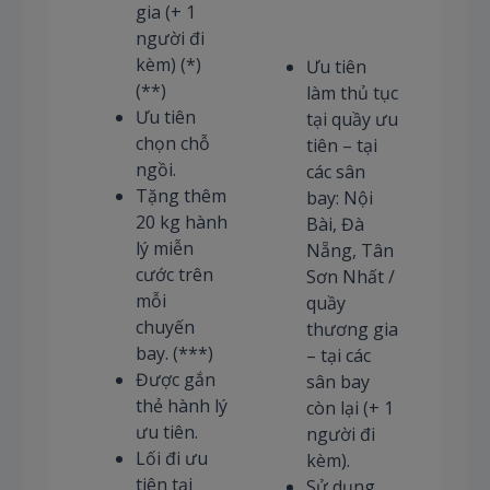
gia (+ 1
người đi
kèm) (*)
Ưu tiên
(**)
làm thủ tục
Ưu tiên
tại quầy ưu
chọn chỗ
tiên – tại
ngồi.
các sân
Tặng thêm
bay: Nội
20 kg hành
Bài, Đà
lý miễn
Nẵng, Tân
cước trên
Sơn Nhất /
mỗi
quầy
chuyến
thương gia
bay. (***)
– tại các
Được gắn
sân bay
thẻ hành lý
còn lại (+ 1
ưu tiên.
người đi
Lối đi ưu
kèm).
tiên tại
Sử dụng