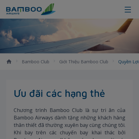
Quyền Lợi Hạng Thẻ - Bamboo Ai
Bamboo Club
Giới Thiệu Bamboo Club
Quyền Lợ
Ưu đãi các hạng thẻ
Chương trình Bamboo Club là sự tri ân của
Bamboo Airways dành tặng những khách hàng
thân thiết đã thường xuyên bay cùng chúng tôi.
Khi bay trên các chuyến bay khai thác bởi