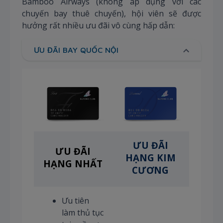
Bamboo Airways (không áp dụng với các
chuyến bay thuê chuyến), hội viên sẽ được
hưởng rất nhiều ưu đãi vô cùng hấp dẫn:
ƯU ĐÃI BAY QUỐC NỘI
ƯU ĐÃI
ƯU ĐÃI
HẠNG KIM
HẠNG NHẤT
CƯƠNG
Ưu tiên
làm thủ tục