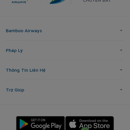
CHUYẾN BAY
Bamboo Airways
Pháp Lý
Thông Tin Liên Hệ
Trợ Giúp