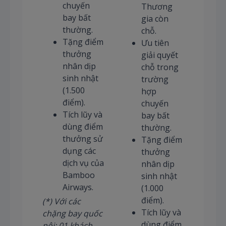
chuyến
Thương
bay bất
gia còn
thường.
chỗ.
Tặng điểm
Ưu tiên
thưởng
giải quyết
nhân dịp
chỗ trong
sinh nhật
trường
(1.500
hợp
điểm).
chuyến
Tích lũy và
bay bất
dùng điểm
thường.
thưởng sử
Tặng điểm
dụng các
thưởng
dịch vụ của
nhân dịp
Bamboo
sinh nhật
Airways.
(1.000
điểm).
(*) Với các
Tích lũy và
chặng bay quốc
dùng điểm
nội: 01 khách