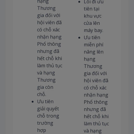
hạng
Lối đi ưu
Thương
tiên tại
gia đối với
khu vực
hội viên đã
cửa lên
có chỗ xác
máy bay.
nhận hạng
Ưu tiên
Phổ thông
miễn phí
nhưng đã
nâng lên
hết chỗ khi
hạng
làm thủ tục
Thương
và hạng
gia đối với
Thương
hội viên đã
gia còn
có chỗ xác
chỗ.
nhận hạng
Ưu tiên
Phổ thông
giải quyết
nhưng đã
chỗ trong
hết chỗ khi
trường
làm thủ tục
hợp
và hạng