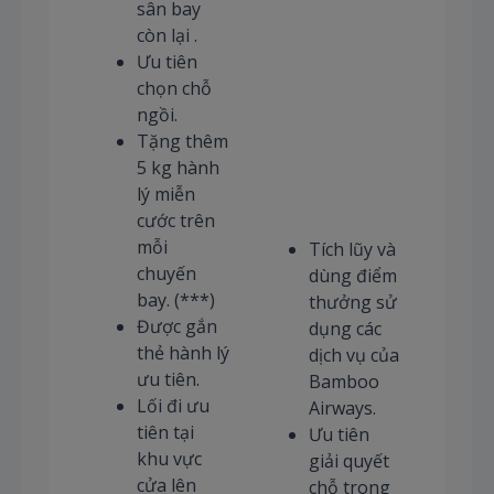
sân bay
còn lại .
Ưu tiên
chọn chỗ
ngồi.
Tặng thêm
5 kg hành
lý miễn
cước trên
mỗi
Tích lũy và
chuyến
dùng điểm
bay. (***)
thưởng sử
Được gắn
dụng các
thẻ hành lý
dịch vụ của
ưu tiên.
Bamboo
Lối đi ưu
Airways.
tiên tại
Ưu tiên
khu vực
giải quyết
cửa lên
chỗ trong