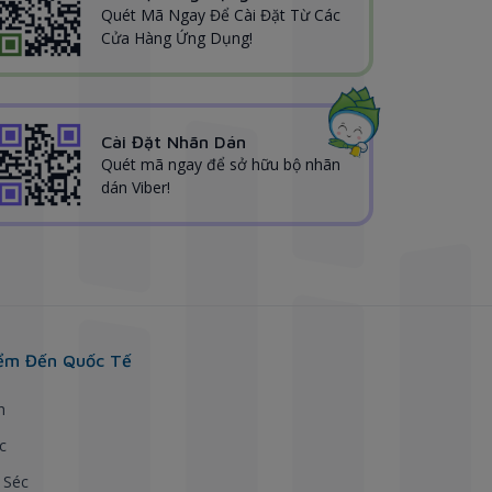
Quét Mã Ngay Để Cài Đặt Từ Các
Cửa Hàng Ứng Dụng!
Cài Đặt Nhãn Dán
Quét mã ngay để sở hữu bộ nhãn
dán Viber!
ểm Đến Quốc Tế
h
c
 Séc