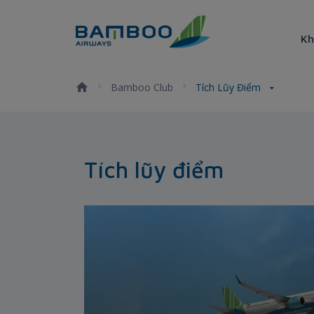
Truy cập nội dung luôn
Kh
Tích lũy điểm - Bamboo Airw
Bamboo Club
Tích Lũy Điểm
Tích lũy điểm