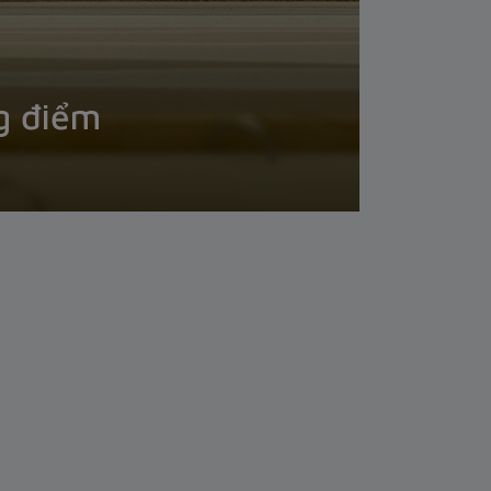
g điểm