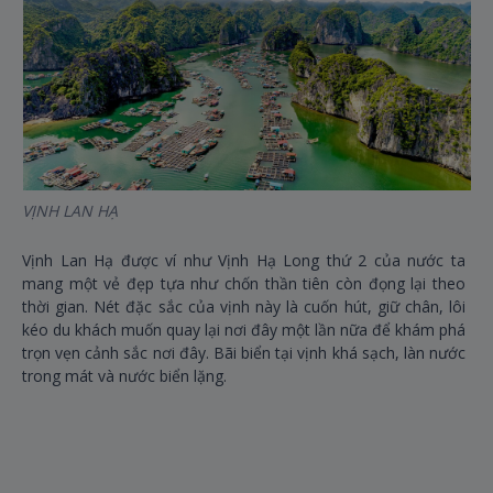
VỊNH LAN HẠ
ĐẢ
Vịnh Lan Hạ được ví như Vịnh Hạ Long thứ 2 của nước ta
Đả
mang một vẻ đẹp tựa như chốn thần tiên còn đọng lại theo
20
thời gian. Nét đặc sắc của vịnh này là cuốn hút, giữ chân, lôi
Ng
kéo du khách muốn quay lại nơi đây một lần nữa để khám phá
sơ
trọn vẹn cảnh sắc nơi đây. Bãi biển tại vịnh khá sạch, làn nước
co
trong mát và nước biển lặng.
ch
với
là
cả
bạn