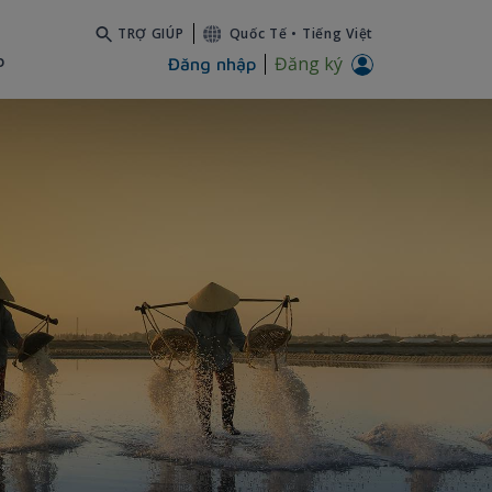
TRỢ GIÚP
Quốc Tế
•
Tiếng Việt
b
Đăng ký
Đăng nhập