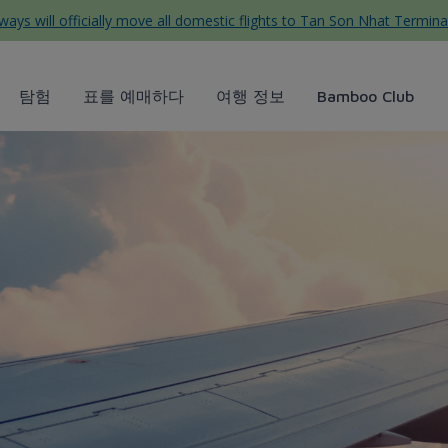
ys will officially move all domestic flights to Tan Son Nhat Termina
탐험
표를 예매하다
여행 정보
Bamboo Club
ys