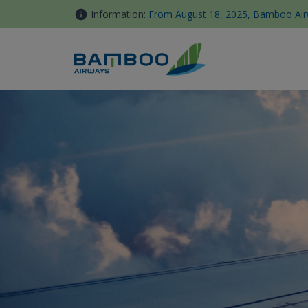
컨텐츠로 이동
Information:
From August 18, 2025, Bamboo Airwa
Bamboo 선물 - Bamboo Airwa