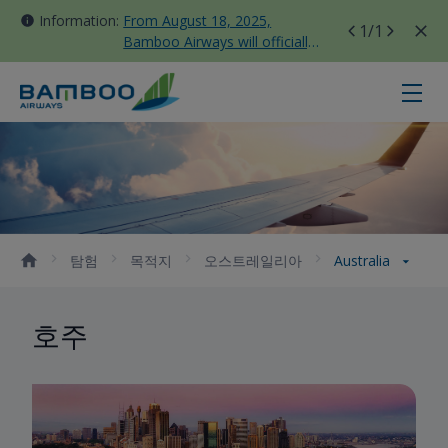
Information:
From August 18, 2025,
1
/1
Bamboo Airways will officially
move all domestic flights to
Tan Son Nhat Terminal T3
Australia - Bamboo Airways
탐험
목적지
오스트레일리아
Australia
호주