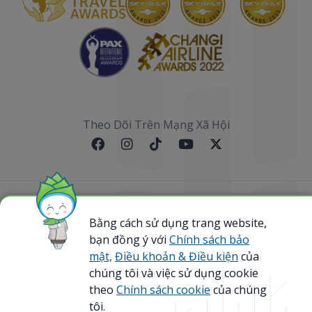
Theo Dõi Trên Mạng Xã Hội
Sơ đồ website
Bằng cách sử dụng trang website,
bạn đồng ý với
Chính sách bảo
@ 2023 Bamboo Airways Copyright. All Rights
Reserved.
mật,
Điều khoản & Điều kiện
của
Business Registration Code: 0107867370
chúng tôi và việc sử dụng cookie
theo
Chính sách cookie
của chúng
tôi.