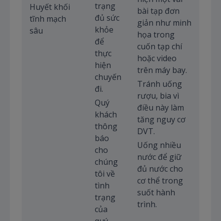
trạng
Huyết khối
bài tạp đơn
đủ sức
tĩnh mạch
giản như minh
khỏe
sâu
họa trong
để
cuốn tạp chí
thực
hoặc video
hiện
trên máy bay.
chuyến
Tránh uống
đi.
rượu, bia vì
Quý
điều này làm
khách
tăng nguy cơ
thông
DVT.
báo
Uống nhiều
cho
nước để giữ
chúng
đủ nước cho
tôi về
cơ thể trong
tình
suốt hành
trạng
trình.
của