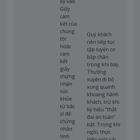
ký vào
Giấy
cam
kết của
chúng
Quý khách
tôi
nên tiếp tục
hoặc
tập luyện cơ
cam
bắp chân
kết
trong khi bay.
giấy
Thường
chứng
xuyên đi bộ
nhận
xung quanh
sức
khoang hành
khỏe
khách, trừ khi
từ bác
ký hiệu "thắt
sĩ để
đai an toàn"
chứng
bật. Trong khi
nhận
ngồi, thực
tình
hiện một vài