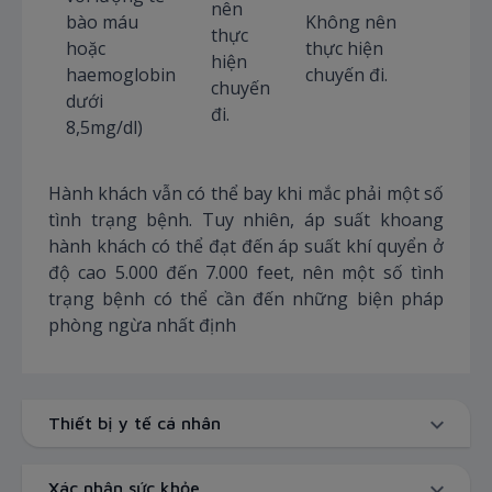
nên
bào máu
Không nên
thực
hoặc
thực hiện
hiện
haemoglobin
chuyến đi.
chuyến
dưới
đi.
8,5mg/dl)
Hành khách vẫn có thể bay khi mắc phải một số
tình trạng bệnh. Tuy nhiên, áp suất khoang
hành khách có thể đạt đến áp suất khí quyển ở
độ cao 5.000 đến 7.000 feet, nên một số tình
trạng bệnh có thể cần đến những biện pháp
phòng ngừa nhất định
Thiết bị y tế cá nhân
Xác nhận sức khỏe