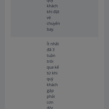
quý
khách
khi đặt
vé
chuyến
bay.
Ít nhất
đã 3
tuần
trôi
qua kể
từ khi
quý
khách
gặp
phải
cơn
đột