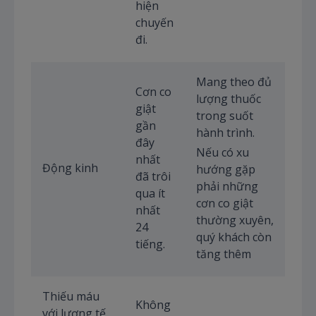
hiện
chuyến
đi.
Mang theo đủ
Cơn co
lượng thuốc
giật
trong suốt
gần
hành trình.
đây
Nếu có xu
nhất
Động kinh
hướng gặp
đã trôi
phải những
qua ít
cơn co giật
nhất
thường xuyên,
24
quý khách còn
tiếng.
tăng thêm
Thiếu máu
Không
với lượng tế