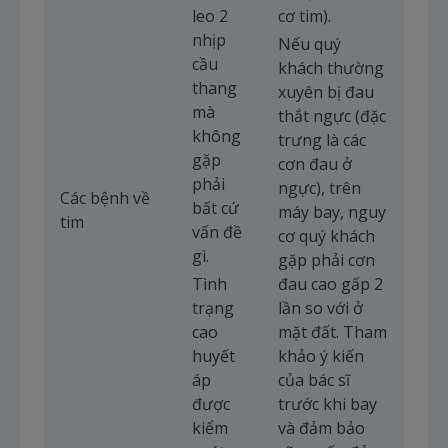
leo 2
cơ tim).
nhịp
Nếu quý
cầu
khách thường
thang
xuyên bị đau
mà
thắt ngực (đặc
không
trưng là các
gặp
cơn đau ở
phải
ngực), trên
Các bệnh về
bất cứ
máy bay, nguy
tim
vấn đề
cơ quý khách
gì.
gặp phải cơn
Tình
đau cao gấp 2
trạng
lần so với ở
cao
mặt đất. Tham
huyết
khảo ý kiến
áp
của bác sĩ
được
trước khi bay
kiểm
và đảm bảo