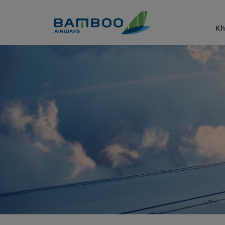
Truy cập nội dung luôn
Kh
Ưu đãi các hạng thẻ Bamboo