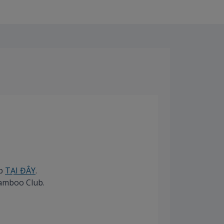
ub
TẠI ĐÂY
.
Bamboo Club.