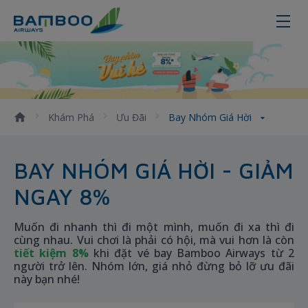
Bay nhóm giá hời
Khám Phá
Ưu Đãi
Bay Nhóm Giá Hời
BAY NHÓM GIÁ HỜI - GIẢM
NGAY 8%
Muốn đi nhanh thì đi một mình, muốn đi xa thì đi
cùng nhau. Vui chơi là phải có hội, mà vui hơn là còn
tiết kiệm 8%
khi đặt vé bay Bamboo Airways từ 2
người trở lên. Nhóm lớn, giá nhỏ đừng bỏ lỡ ưu đãi
này bạn nhé!