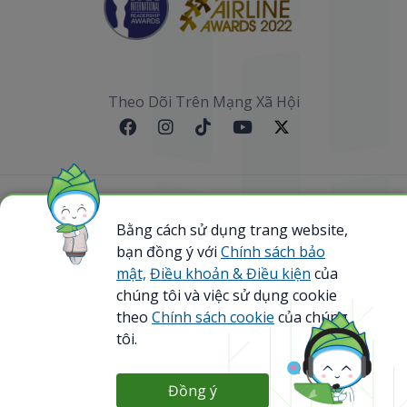
Theo Dõi Trên Mạng Xã Hội
Sơ đồ website
Bằng cách sử dụng trang website,
bạn đồng ý với
Chính sách bảo
@ 2023 Bamboo Airways Copyright. All Rights
Reserved.
mật,
Điều khoản & Điều kiện
của
Business Registration Code: 0107867370
chúng tôi và việc sử dụng cookie
theo
Chính sách cookie
của chúng
tôi.
Đồng ý