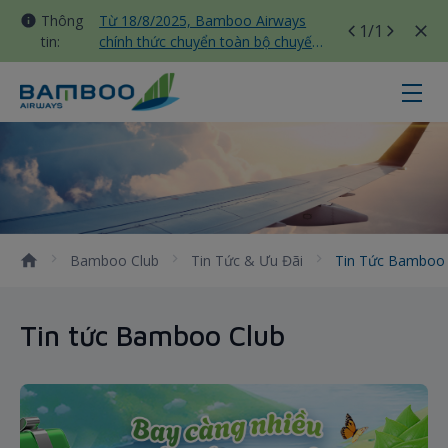
Thông
Từ 18/8/2025, Bamboo Airways
1
/1
tin:
chính thức chuyển toàn bộ chuyến
bay nội địa sang nhà ga T3 Tân
Sơn Nhất
Tin tức Bamboo Club - Bamboo Ai
Bamboo Club
Tin Tức & Ưu Đãi
Tin Tức Bamboo
Tin tức Bamboo Club