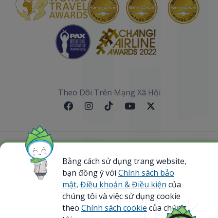
Theo Dõi Trên Mạng Xã Hội
Sơ đồ website
Bằng cách sử dụng trang website,
bạn đồng ý với
Chính sách bảo
@ 2023 Bamboo Airways Copyright. All Rights
Reserved.
mật,
Điều khoản & Điều kiện
của
Business Registration Code: 0107867370
chúng tôi và việc sử dụng cookie
theo
Chính sách cookie
của chúng