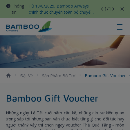
Thông
Từ 18/8/2025, Bamboo Airways
1
/1
tin:
chính thức chuyển toàn bộ chuyến
bay nội địa sang nhà ga T3 Tân
Sơn Nhất
Bamboo Gift Voucher - Bamboo Ai
Đặt Vé
Sản Phẩm Bổ Trợ
Bamboo Gift Voucher
Bamboo Gift Voucher
Những ngày Lễ Tết cuối năm cận kề, những dịp sự kiện quan
trọng sắp tới nhưng bạn vẫn chưa biết tặng gì cho đối tác hay
người thân? Vậy thì chọn ngay voucher Thẻ Quà Tặng - món