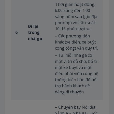
Thời gian hoạt động:
6.00 sáng đến 1.00
sáng hôm sau (giờ địa
phương) với tần suất
Đi lại
10-15 phút/lượt xe.
6
trong
– Các phương tiện
nhà ga
khác (xe điện, xe buýt
công cộng) vẫn duy trì.
– Tại mỗi nhà ga có
một vị trí đỗ chờ, bố trí
một xe buýt và một
điều phối viên cùng hệ
thống biển báo để hỗ
trợ hành khách dễ
dàng di chuyển
– Chuyến bay Nội địa:
Sảnh A – Nhà ga Quốc