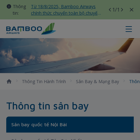
Thông
Từ 18/8/2025, Bamboo Airways
1
/1
tin:
chính thức chuyển toàn bộ chuyến
bay nội địa sang nhà ga T3 Tân
Sơn Nhất
Thông tin sân bay - Bamboo Airwa
Thông Tin Hành Trình
Sân Bay & Mạng Bay
Thôn
Thông tin sân bay
Sân bay quốc tế Nội Bài