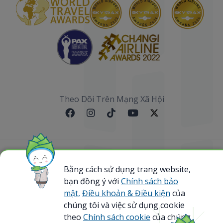
Theo Dõi Trên Mạng Xã Hội
Sơ đồ website
Bằng cách sử dụng trang website,
bạn đồng ý với
Chính sách bảo
@ 2023 Bamboo Airways Copyright. All Rights
Reserved.
mật,
Điều khoản & Điều kiện
của
Business Registration Code: 0107867370
chúng tôi và việc sử dụng cookie
theo
Chính sách cookie
của chúng