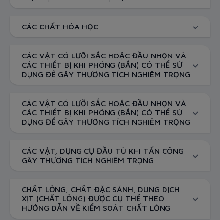
CÁC CHẤT HÓA HỌC
CÁC VẬT CÓ LƯỠI SẮC HOẶC ĐẦU NHỌN VÀ
CÁC THIẾT BỊ KHI PHÓNG (BẮN) CÓ THỂ SỬ
DỤNG ĐỂ GÂY THƯƠNG TÍCH NGHIÊM TRỌNG
CÁC VẬT CÓ LƯỠI SẮC HOẶC ĐẦU NHỌN VÀ
CÁC THIẾT BỊ KHI PHÓNG (BẮN) CÓ THỂ SỬ
DỤNG ĐỂ GÂY THƯƠNG TÍCH NGHIÊM TRỌNG
CÁC VẬT, DỤNG CỤ ĐẦU TÙ KHI TẤN CÔNG
GÂY THƯƠNG TÍCH NGHIÊM TRỌNG
CHẤT LỎNG, CHẤT ĐẶC SÁNH, DUNG DỊCH
XỊT (CHẤT LỎNG) ĐƯỢC CỤ THỂ THEO
HƯỚNG DẪN VỀ KIỂM SOÁT CHẤT LỎNG