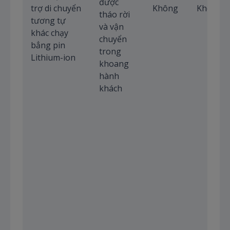
được
trợ di chuyển
Không
Không
tháo rời
tương tự
và vận
khác chạy
chuyển
bẳng pin
trong
Lithium-ion
khoang
hành
khách