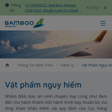
Thông
Từ 18/8/2025, Bamboo Airways
1
/1
tin:
chính thức chuyển toàn bộ chuyến
bay nội địa sang nhà ga T3 Tân
Sơn Nhất
Vật phẩm nguy hiểm - Bamboo Ai
Thông Tin Hành Trình
Hành Lý
Vật Phẩm Nguy H
Vật phẩm nguy hiểm
Nhằm đảm bảo an ninh chuyến bay cũng như đem
đến cho hành khách một hành trình bay thuận lợi, vui
lòng tham khảo thêm các quy định của Cục Hàng