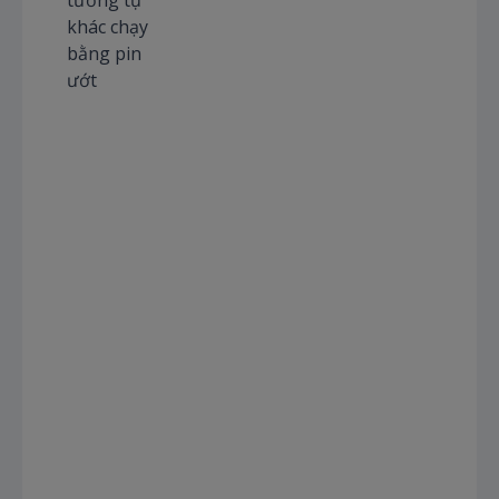
tương tự
khác chạy
bằng pin
ướt