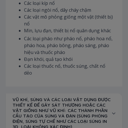
Các loại kíp nổ
Các loại ngòi nổ, dây cháy chậm
Các vật mô phỏng giống một vật (thiết bị)
nổ
Mìn, lựu đạn, thiết bị nổ quân dụng khác
Các loại pháo như pháo nổ, pháo hoa nổ,
pháo hoa, pháo bông, pháo sáng, pháo
hiệu và thuốc pháo
Đạn khói, quả tạo khói
Các loại thuốc nổ, thuốc súng, chất nổ
dẻo
VŨ KHÍ, SÚNG VÀ CÁC LOẠI VẬT DỤNG ĐƯỢC
THIẾT KẾ ĐỂ GÂY SÁT THƯƠNG HOẶC CÁC
VẬT GIỐNG NHƯ VŨ KHÍ: CÁC THÀNH PHẦN
CẤU TẠO CỦA SÚNG VÀ ĐẠN (SÚNG PHÓNG
ĐIỆN, SÚNG TỰ CHẾ NHƯ CÁC LOẠI SÚNG IN
3D, LOẠI KHÔNG XÁC ĐỊNH)