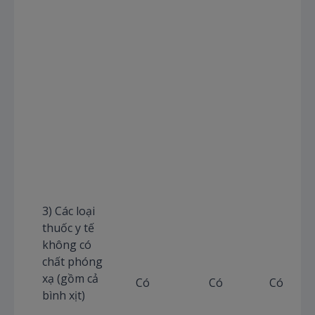
3) Các loại
thuốc y tế
không có
chất phóng
xạ (gồm cả
Có
Có
Có
bình xịt)