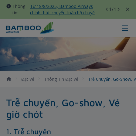
Thông
Từ 18/8/2025, Bamboo Airways
1
/1
tin:
chính thức chuyển toàn bộ chuyến
bay nội địa sang nhà ga T3 Tân
Sơn Nhất
Trễ chuyến, Go-show, Vé giờ chót
Đặt Vé
Thông Tin Đặt Vé
Trễ Chuyến, Go-Show, 
Trễ chuyến, Go-show, Vé
giờ chót
1. Trễ chuyến