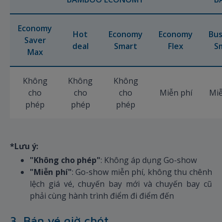
Economy
Hot
Economy
Economy
Bus
Saver
deal
Smart
Flex
S
Max
Không
Không
Không
cho
cho
cho
Miễn phí
Miễ
phép
phép
phép
*Lưu ý:
"Không cho phép"
: Không áp dụng Go-show
"Miễn phí"
: Go-show miễn phí, không thu chênh
lệch giá vé, chuyến bay mới và chuyến bay cũ
phải cùng hành trình điểm đi điểm đến
3. Bán vé giờ chót