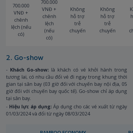
700.000
700.000
VNĐ +
Không
Không
K
VNĐ +
chênh
hỗ trợ
hỗ trợ
h
chênh
lệch
trễ
trễ
lệch (nếu
(nếu
chuyến
chuyến
c
có)
có)
2. Go-show
-
Khách Go-show:
là khách có vé khởi hành trong
tương lai, có nhu cầu đổi vé đi ngay trong khung thời
gian tại sân bay (03 giờ đối với chuyến bay nội địa, 05
giờ đối với chuyến bay quốc tế). Go-show chỉ áp dụng
tại sân bay.
-
Hiệu lực áp dụng:
Áp dụng cho các vé xuất từ ngày
01/03/2024 và đổi từ ngày 08/03/2024
BAMBOO ECONOMY
B