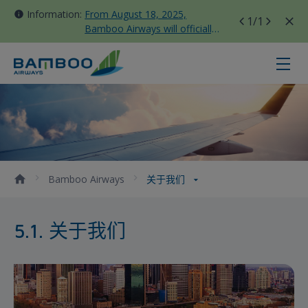
Information:
From August 18, 2025,
1
/1
Bamboo Airways will officially
move all domestic flights to
Tan Son Nhat Terminal T3
关于我们 - Bamboo Airways
Bamboo Airways
关于我们
5.1. 关于我们