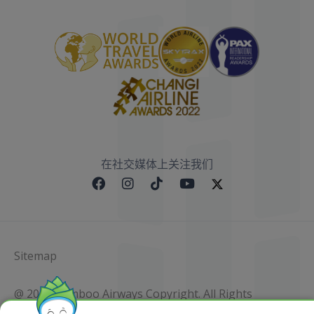
在社交媒体上关注我们
Sitemap
@ 2023 Bamboo Airways Copyright. All Rights
Reserved.