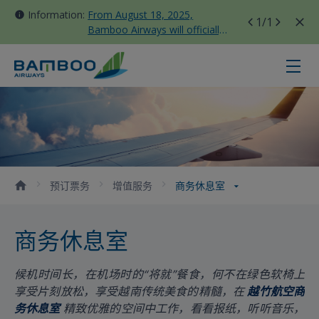
Information:
From August 18, 2025,
1
/1
Bamboo Airways will officially
move all domestic flights to
Tan Son Nhat Terminal T3
商务休息室 - Bamboo Airways
预订票务
增值服务
商务休息室
商务休息室
候机时间长，在机场时的“将就”餐食，何不在绿色软椅上
享受片刻放松，享受越南传统美食的精髓，在
越竹航空商
务休息室
精致优雅的空间中工作，看看报纸，听听音乐，