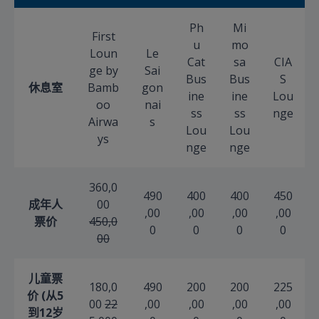
Ph
Mi
First
u
mo
Loun
Le
Cat
sa
CIA
ge by
Sai
Bus
Bus
S
休息室
Bamb
gon
ine
ine
Lou
oo
nai
ss
ss
nge
Airwa
s
Lou
Lou
ys
nge
nge
360,0
490
400
400
450
成年人
00
,00
,00
,00
,00
票价
450,0
0
0
0
0
00
儿童票
180,0
490
200
200
225
价 (
从5
00
22
,00
,00
,00
,00
到12岁