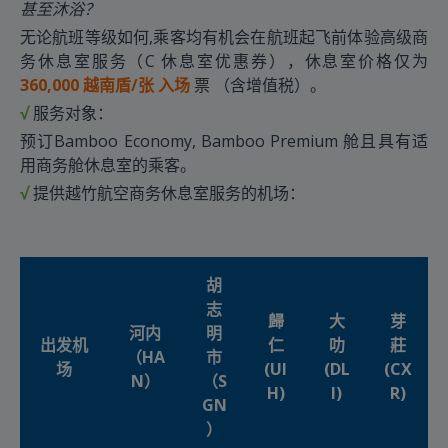
甚至沐浴？
无论航班等级如何,乘客均有机会在航班起飞前体验高级商
务休息室服务（C 休息室优惠券），休息室价格仅为
360,000 越南盾
/张
入场
票
（含增值税）。
√
服务对象：
预订Bamboo Economy, Bamboo Premium 舱且具有适
用商务舱休息室的乘客。
√
提供越竹航空商务休息室服务的机场：
胡
志
歸
大
芽
河内
明
出发机
仁
叻
莊
（HA
市
场
(UI
(DL
(CX
N）
（S
H)
I)
R)
GN
）