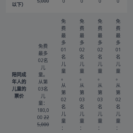
5,000
0
0
0
0
以下）
免
免
免
免
费
费
费
费
最
最
最
最
多
多
多
多
免费
01
02
02
01
最多
名
名
名
名
02名
儿
儿
儿
儿
儿
童
童
童
童
陪同成
童。
。
。
。
。
年人的
从第
从
从
从
从
儿童的
03名
第
第
第
第
票价
儿
02
03
03
02
童：
名
名
名
名
180,0
儿
儿
儿
儿
00
22
童
童
童
童
5,000
：
：
：
：