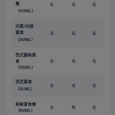
餐
有
有
有
（VOML）
印度/印度
素食
有
有
有
（AVML）
西式嚴格素
食
有
有
有
（VGML）
西式素食
有
有
有
（VLML）
新鮮素食餐
有
無
有
（RVML）