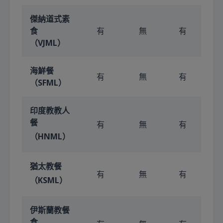
傑納道式素
食
有
無
有
（VJML）
海鮮餐
有
無
有
（SFML）
印度教教人
餐
有
無
有
（HNML）
猶太教餐
有
無
有
（KSML）
伊斯蘭教餐
食