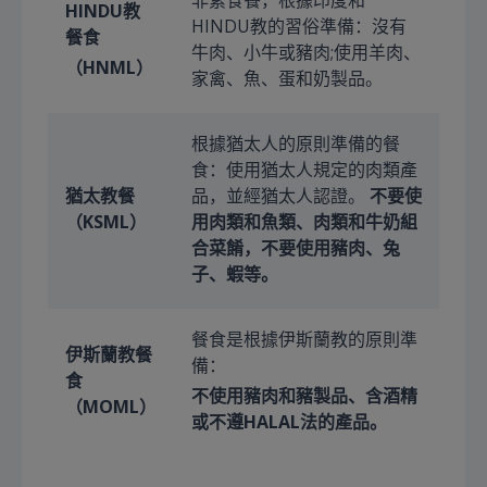
非素食餐，根據印度和
HINDU教
HINDU教的習俗準備：沒有
餐食
牛肉、小牛或豬肉;使用羊肉、
（HNML）
家禽、魚、蛋和奶製品。
根據猶太人的原則準備的餐
食：使用猶太人規定的肉類產
猶太教餐
品，並經猶太人認證。
不要使
（KSML）
用肉類和魚類、肉類和牛奶組
合菜餚，不要使用豬肉、兔
子、蝦等。
餐食是根據伊斯蘭教的原則準
伊斯蘭教餐
備：
食
不使用豬肉和豬製品、含酒精
（MOML）
或不遵HALAL法的產品。