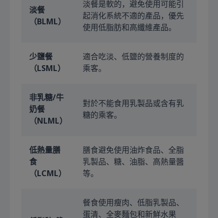
淡餐是軟的，避免使用可能引
淡餐
起消化系統不適的產品，優先
（BLML）
使用低脂肪和高纖維產品。
少鹽餐
適合吃淡、低鹽的營養制度的
（LSML）
乘客。
非乳糖/牛
對於不能食用乳製品或含有乳
奶餐
糖的乘客。
（NLML）
低熱量膳
膳食避免使用油炸食品、全脂
食
乳製品、糖、油脂、高熱量醬
（LCML）
等。
餐食使用瘦肉、低脂乳製品、
蛋清、全麥麵包和新鮮水果