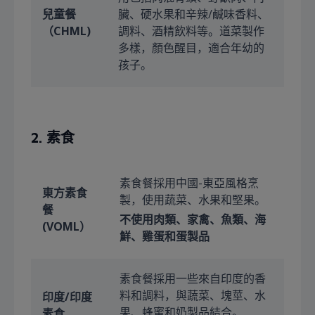
兒童餐
臟、硬水果和辛辣/鹹味香料、
（CHML
)
調料、酒精飲料等。道菜製作
多樣，顏色醒目，適合年幼的
孩子。
2. 素食
素食餐採用中國-東亞風格烹
東方素食
製，使用蔬菜、水果和堅果。
餐
不使用肉類、家禽、魚類、海
(VOML）
鮮、雞蛋和蛋製品
素食餐採用一些來自印度的香
料和調料，與蔬菜、塊莖、水
印度/印度
果、蜂蜜和奶製品結合。
素食