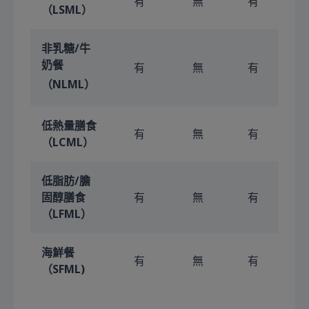
有
無
有
（LSML）
非乳糖/牛
奶餐
有
無
有
（NLML）
低熱量膳食
有
無
有
（LCML）
低脂肪/膽
固醇膳食
有
無
有
（LFML）
海鮮餐
有
無
有
（SFML)