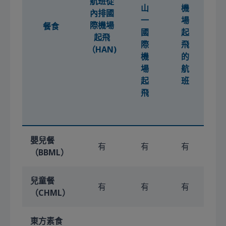
航班從
山
機
內排國
一
場
際機場
餐食
國
起
起飛
際
飛
（HAN)
機
的
場
航
起
班
飛
嬰兒餐
有
有
有
（BBML）
兒童餐
有
有
有
（CHML）
東方素食