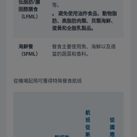
低脂肪/膽
等。
固醇膳食
。 避免使用油炸食品、動物脂
（LFML）
肪、高脂肪肉類、貝類海鮮、
蛋黃和全脂乳製品。
海鮮餐
餐食主要使用魚、海鮮以及適
（SFML）
當的蔬菜和香料。
從機場起飛可獲得特殊餐食航班
航
班
從
從
國
新
際