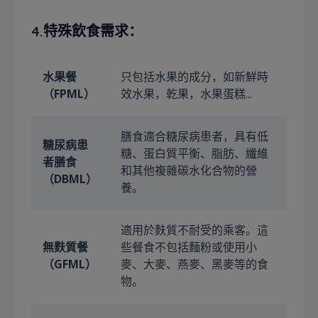
4.
特殊飲食需求：
水果餐
只包括水果的成分，如新鮮時
（FPML）
效水果，乾果，水果蛋糕...
膳食適合糖尿病患者，具有低
糖尿病患
糖、蛋白質平衡、脂肪、纖維
者膳食
和其他複雜碳水化合物的營
（DBML）
養。
適用於麩質不耐受的乘客。這
無麩質餐
些餐食不包括麵粉或使用小
（GFML）
麥、大麥、燕麥、黑麥等的食
物。