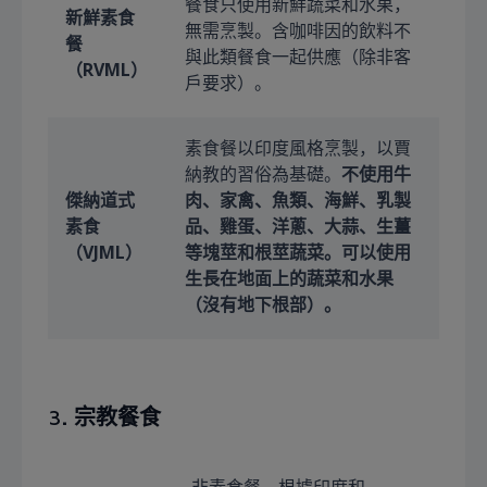
餐食只使用新鮮蔬菜和水果，
新鮮素食
無需烹製。含咖啡因的飲料不
餐
與此類餐食一起供應（除非客
（RVML）
戶要求）。
素食餐以印度風格烹製，以賈
納教的習俗為基礎。
不使用牛
傑納道式
肉、家禽、魚類、海鮮、乳製
素食
品、雞蛋、洋蔥、大蒜、生薑
（VJML）
等塊莖和根莖蔬菜。可以使用
生長在地面上的蔬菜和水果
（沒有地下根部）。
3
. 宗教餐食