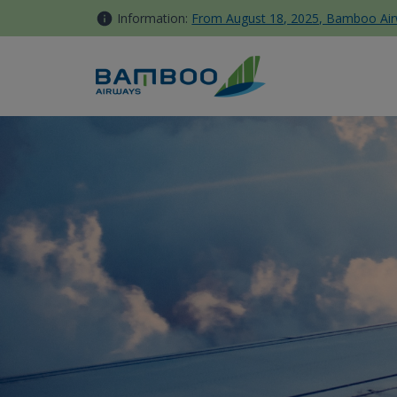
跳转到内容
Information:
From August 18, 2025, Bamboo Airwa
随身行李 - Bamboo Airways