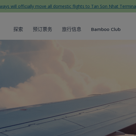
ys will officially move all domestic flights to Tan Son Nhat Termina
探索
预订票务
旅行信息
Bamboo Club