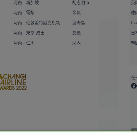
河內 - 新加坡
胡志明市
英
河內 - 雪梨
金甌
德
河內 - 伦敦盖特威克机场
崑崙島
Cz
河內 - 東京-成田
奠邊
日
河內 - 仁川
河內
韓
在
 Reserved.