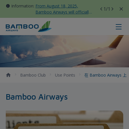
Information:
From August 18, 2025,
1
/1
Bamboo Airways will officially
move all domestic flights to
Tan Son Nhat Terminal T3
在 Bamboo Airways 上 - Bamboo A
Bamboo Club
Use Points
在 Bamboo Airways 上
Bamboo Airways