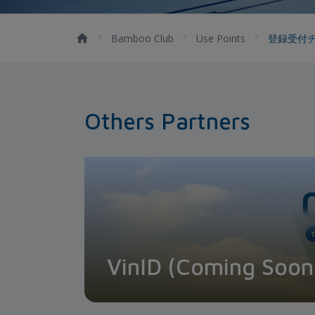
Bamboo Club
Use Points
登録受付
Others Partners
VinID (Coming Soon