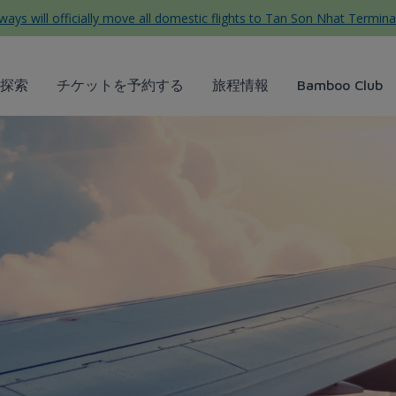
ys will officially move all domestic flights to Tan Son Nhat Termina
探索
チケットを予約する
旅程情報
Bamboo Club
irways