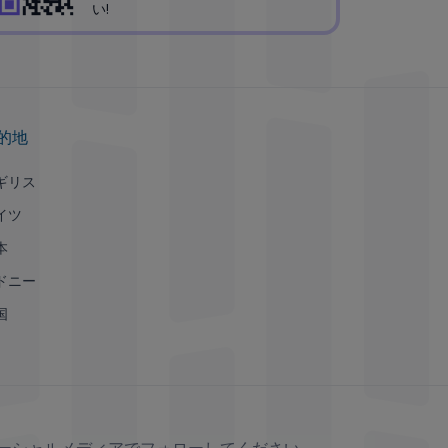
い!
的地
ギリス
イツ
本
ドニー
国
ーシャルメディアでフォローしてください